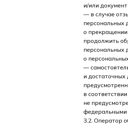
и/или докумен
— в случае отз
персональных д
о прекращении
продолжить обр
персональных д
о персональных
— самостоятель
и достаточных 
предусмотренн
в соответствии
не предусмотр
федеральными 
3.2. Оператор о