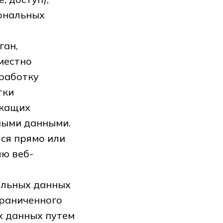
сональных
ган,
местно
работку
тки
ежащих
ными данными.
ся прямо или
ю веб-
альных данных
граниченного
х данных путем