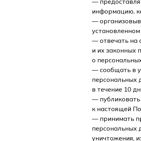
— предоставлят
информацию, к
— организовыв
установленном
— отвечать на
и их законных 
о персональных
— сообщать в 
персональных 
в течение 10 дн
— публиковать
к настоящей П
— принимать п
персональных д
уничтожения, и