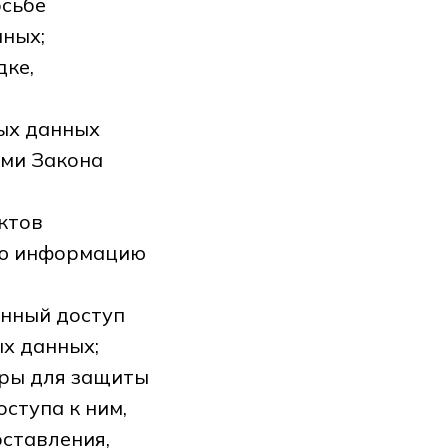
осьбе
ных;
дке,
ых данных
ями Закона
ктов
ую информацию
енный доступ
х данных;
еры для защиты
ступа к ним,
оставления,