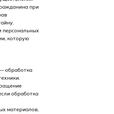
гражданина при
рав
тайну.
и персональных
ии, которую
 — обработка
ехники.
кращение
если обработка
ых материалов,