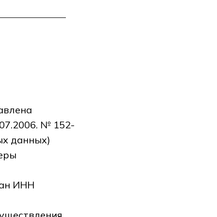
авлена
07.2006. № 152-
ых данных)
меры
ан ИНН
существления