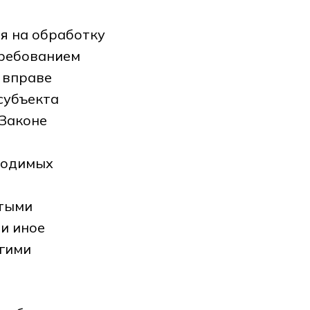
я на обработку
требованием
 вправе
субъекта
 Законе
бходимых
ятыми
и иное
угими