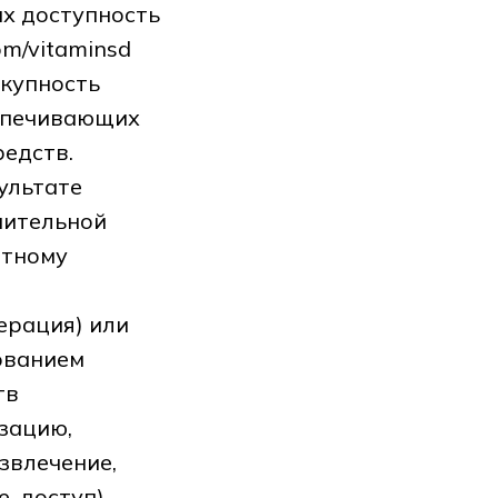
их доступность
om/vitaminsd
окупность
еспечивающих
редств.
ультате
нительной
етному
ерация) или
ованием
тв
изацию,
извлечение,
, доступ),