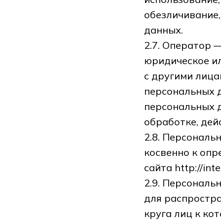
обезличивание,
данных.
2.7. Оператор 
юридическое ил
с другими лиц
персональных 
персональных 
обработке, дей
2.8. Персональ
косвенно к оп
сайта http://int
2.9. Персональ
для распростра
круга лиц к ко