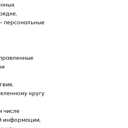
енных
рядке,
— персональные
аправленные
ли
твия,
еленному кругу
м числе
й информации,