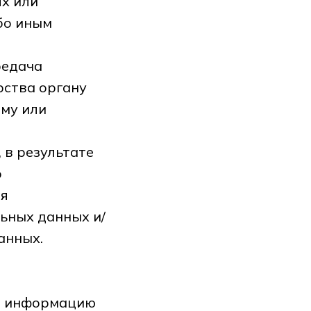
х или
бо иным
редача
рства органу
ому или
 в результате
о
ия
ьных данных и/
анных.
ые информацию