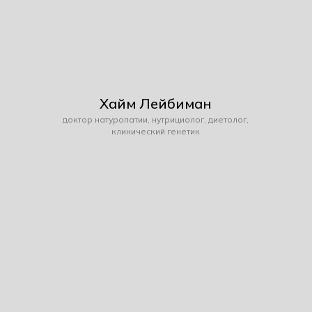
Хайм Лейбиман
доктор натуропатии, нутрициолог, диетолог,
клинический генетик