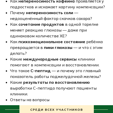
Как
непереносимость кофеина
проявляется у
подростков и искажает картину компенсации?
Почему
непереносимость соли
—
недооценённый фактор скачков сахара?
Как
сочетание продуктов
в одной тарелке
меняет реакцию глюкозы — даже при
одинаковом количестве ХЕ?
Как
психоэмоциональное состояние
ребёнка
превращается в
пики глюкозы
— и что с этим
делать?
Какие
международные сервисы
клиники
помогают в компенсации и восстановлении.
Что такое
С-пептид
— и почему это главный
показатель работы поджелудочной железы?
Какие
результаты по восстановлению
выработки С-пептида получают пациенты
клиники.
Ответы на вопросы
СРЕДИ ВСЕХ УЧАСТНИКОВ