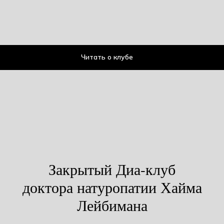
Читать о клубе
Закрытый Диа-клуб
доктора натуропатии Хайма
Лейбимана