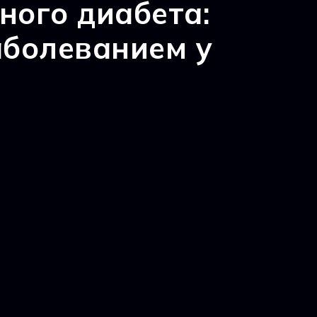
ого диабета:
аболеванием у