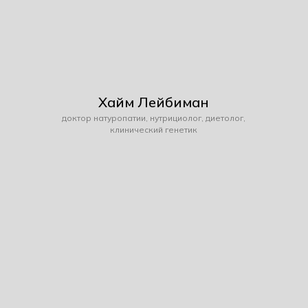
Хайм Лейбиман
доктор натуропатии, нутрициолог, диетолог,
клинический генетик