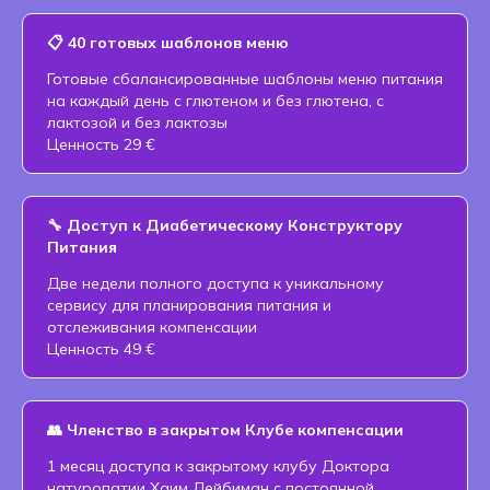
года
📋 40 готовых шаблонов меню
✓ Оплата курса только после
Готовые сбалансированные шаблоны меню питания
на каждый день с глютеном и без глютена, с
консультации
лактозой и без лактозы
✓ 7 дней интенсивного
Ценность 29 €
обучения
✓ 3 ведущих специалиста
🔧 Доступ к Диабетическому Конструктору
✓ Бонусы на 149 €
Питания
✓ Доступ к записям 1 месяц
Две недели полного доступа к уникальному
сервису для планирования питания и
отслеживания компенсации
Ценность 49 €
👥 Членство в закрытом Клубе компенсации
1 месяц доступа к закрытому клубу Доктора
натуропатии Хаим Лейбиман с постоянной