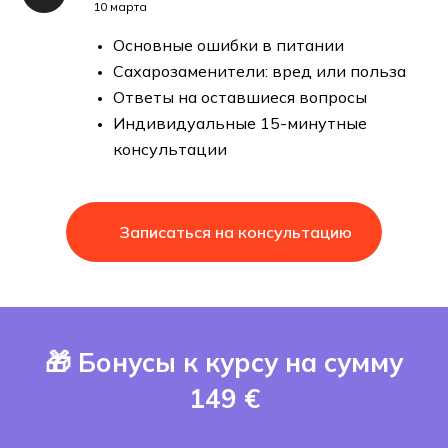
10 марта
Основные ошибки в питании
Сахарозаменители: вред или польза
Ответы на оставшиеся вопросы
Индивидуальные 15-минутные
Начните путь к
консультации
компенсации уже
сегодня
Записаться на консультацию
Присоединиться к курсу за 99 €
🎁 Бонусы к курсу на сумму
Специальная цена 99 € вместо
149 €
249 € действует ограниченное
время до 28 февраля 2026